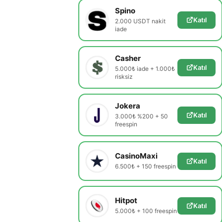
Spino
Katıl
2.000 USDT nakit
iade
Casher
Katıl
5.000₺ iade + 1.000₺
risksiz
Jokera
Katıl
3.000₺ %200 + 50
freespin
CasinoMaxi
Katıl
6.500₺ + 150 freespin
Hitpot
Katıl
5.000₺ + 100 freespin