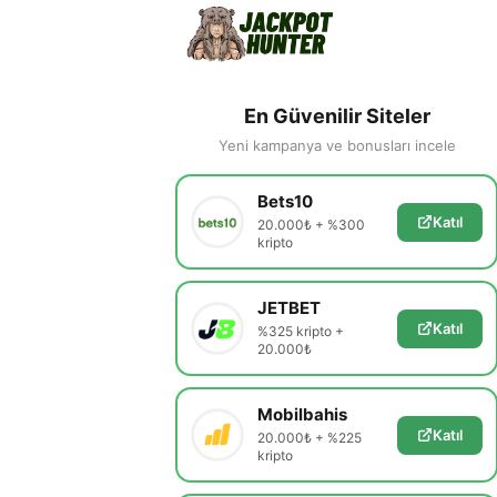
En Güvenilir Siteler
Yeni kampanya ve bonusları incele
Bets10
Katıl
20.000₺ + %300
kripto
JETBET
Katıl
%325 kripto +
20.000₺
Mobilbahis
Katıl
20.000₺ + %225
kripto