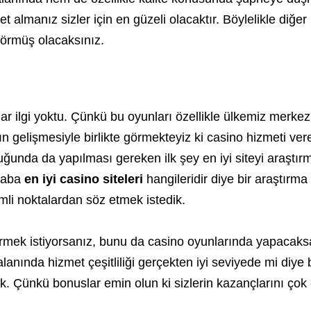
met almanız sizler için en güzeli olacaktır. Böylelikle di
görmüş olacaksınız.
ar ilgi yoktu. Çünkü bu oyunları özellikle ülkemiz merke
 gelişmesiyle birlikte görmekteyiz ki casino hizmeti vere
uğunda da yapılması gereken ilk şey en iyi siteyi araştırma
acaba
en iyi casino siteleri
hangileridir diye bir araştırm
mli noktalardan söz etmek istedik.
ştirmek istiyorsanız, bunu da casino oyunlarında yapacaksa
alanında hizmet çeşitliliği gerçekten iyi seviyede mi diye 
. Çünkü bonuslar emin olun ki sizlerin kazançlarını çok e