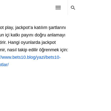
t play, jackpot’a katılım şartlarını
un içi katkı payını doğru anlamayı
Typ
irir. Hangi oyunlarda jackpot
your
sea
enir, nasıl takip edilir öğrenmek için:
que
and
://www.bets10.blog/yazi/bets10-
hit
ente
tlar/