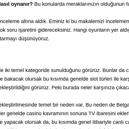
Nasıl oynanır?
Bu konularda meraklarınızın olduğunun f
 inceleme altına aldık. Eminiz ki bu makalemizi incelemen
ok soru işaretini gidereceksiniz. Hangi oyunların yer aldı
ktarmayı düşünüyoruz.
rde iki temel kategoride sunulduğunu görürüz. Bunlar da c
bakacak olursak bu kısımda genelde slot türleri ile karşıl
kleştirildiğini görürüz. Peki burada neler karşınıza çıka
ekleştirilmesinde temel bir neden var. Bu neden de Betga
ler genelde casino kavramının sonuna TV ibaresini ekler
e yapacak olursak da, bu kısımda genel itibariyle canl