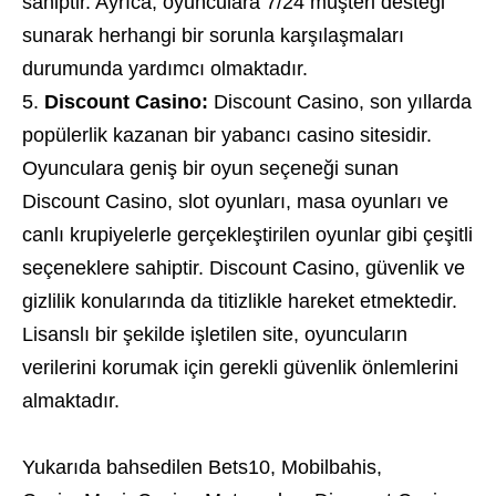
sahiptir. Ayrıca, oyunculara 7/24 müşteri desteği
sunarak herhangi bir sorunla karşılaşmaları
durumunda yardımcı olmaktadır.
Discount Casino:
Discount Casino, son yıllarda
popülerlik kazanan bir yabancı casino sitesidir.
Oyunculara geniş bir oyun seçeneği sunan
Discount Casino, slot oyunları, masa oyunları ve
canlı krupiyelerle gerçekleştirilen oyunlar gibi çeşitli
seçeneklere sahiptir. Discount Casino, güvenlik ve
gizlilik konularında da titizlikle hareket etmektedir.
Lisanslı bir şekilde işletilen site, oyuncuların
verilerini korumak için gerekli güvenlik önlemlerini
almaktadır.
Yukarıda bahsedilen Bets10, Mobilbahis,