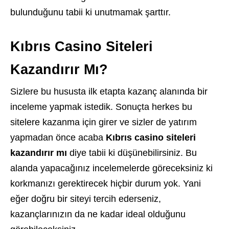
bulunduğunu tabii ki unutmamak şarttır.
Kıbrıs Casino Siteleri
Kazandırır Mı?
Sizlere bu hususta ilk etapta kazanç alanında bir
inceleme yapmak istedik. Sonuçta herkes bu
sitelere kazanma için girer ve sizler de yatırım
yapmadan önce acaba
Kıbrıs casino siteleri
kazandırır mı
diye tabii ki düşünebilirsiniz. Bu
alanda yapacağınız incelemelerde göreceksiniz ki
korkmanızı gerektirecek hiçbir durum yok. Yani
eğer doğru bir siteyi tercih ederseniz,
kazançlarınızın da ne kadar ideal olduğunu