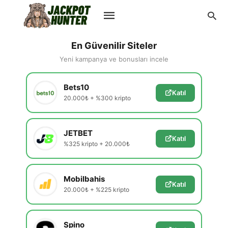
En Güvenilir Siteler
Yeni kampanya ve bonusları incele
Type
Bets10
your
Katıl
search
20.000₺ + %300 kripto
query
and
hit
enter:
JETBET
Katıl
%325 kripto + 20.000₺
Mobilbahis
Katıl
20.000₺ + %225 kripto
Spino