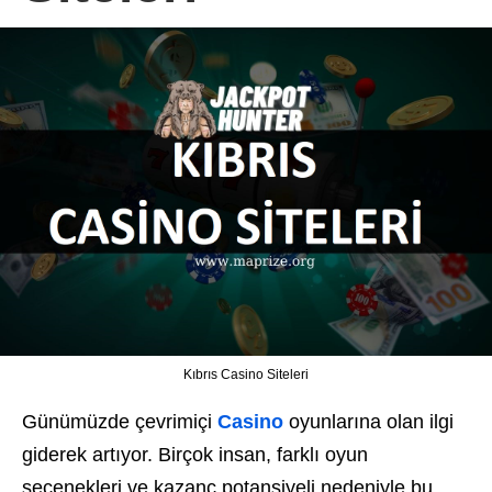
Kıbrıs Casino Siteleri
Günümüzde çevrimiçi
Casino
oyunlarına olan ilgi
giderek artıyor. Birçok insan, farklı oyun
seçenekleri ve kazanç potansiyeli nedeniyle bu