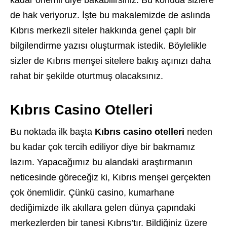
de hak veriyoruz. İşte bu makalemizde de aslında
Kıbrıs merkezli siteler hakkında genel çaplı bir
bilgilendirme yazısı oluşturmak istedik. Böylelikle
sizler de Kıbrıs menşei sitelere bakış açınızı daha
rahat bir şekilde oturtmuş olacaksınız.
Kıbrıs Casino Otelleri
Bu noktada ilk başta
Kıbrıs casino otelleri
neden
bu kadar çok tercih ediliyor diye bir bakmamız
lazım. Yapacağımız bu alandaki araştırmanın
neticesinde göreceğiz ki, Kıbrıs menşei gerçekten
çok önemlidir. Çünkü casino, kumarhane
dediğimizde ilk akıllara gelen dünya çapındaki
merkezlerden bir tanesi Kıbrıs’tır. Bildiğiniz üzere