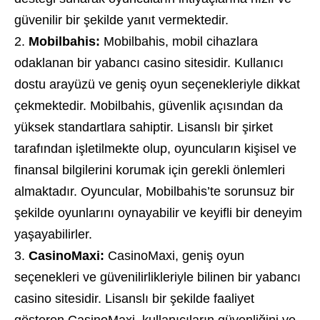
güvenilir bir şekilde yanıt vermektedir.
Mobilbahis:
Mobilbahis, mobil cihazlara
odaklanan bir yabancı casino sitesidir. Kullanıcı
dostu arayüzü ve geniş oyun seçenekleriyle dikkat
çekmektedir. Mobilbahis, güvenlik açısından da
yüksek standartlara sahiptir. Lisanslı bir şirket
tarafından işletilmekte olup, oyuncuların kişisel ve
finansal bilgilerini korumak için gerekli önlemleri
almaktadır. Oyuncular, Mobilbahis’te sorunsuz bir
şekilde oyunlarını oynayabilir ve keyifli bir deneyim
yaşayabilirler.
CasinoMaxi:
CasinoMaxi, geniş oyun
seçenekleri ve güvenilirlikleriyle bilinen bir yabancı
casino sitesidir. Lisanslı bir şekilde faaliyet
gösteren CasinoMaxi, kullanıcıların güvenliğini ve