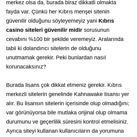
merkez olsa da, burada biraz dikkatli olmakta
fayda var. Çünkü her Kıbrıs menşei sitenin
güvenilir olduğunu söyleyemeyiz yani
Kıbrıs
casino siteleri güvenilir midir
sorusunun
cevabını %100 bir şekilde veremeyiz. Aralarında
tabii ki dolandırıcı sitelerin de olduğunu
unutmamak gerekir. Peki bunlardan nasıl
korunacaksınız?
Burada lisans çok dikkat etmeniz gerekir. Kıbrıs
merkezli sitelerin genelinde Kahnawake lisansı yer
alır. Bu lisansın sitelerin içerisinde olup olmadığını;
var görünüyorsa bile mutlaka orijinal olup olmama
durumunu ve geçerlilik süresini kontrol etmelisiniz.
Ayrıca siteyi kullanan kullanıcıların da yorumuna