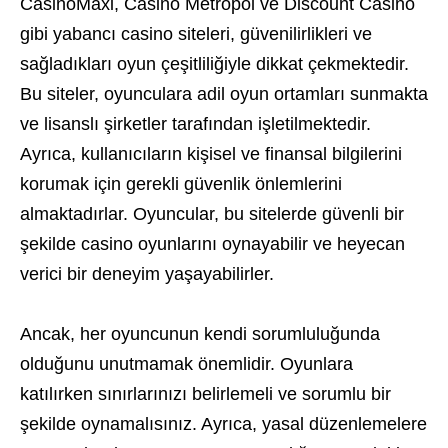
CasinoMaxi, Casino Metropol ve Discount Casino
gibi yabancı casino siteleri, güvenilirlikleri ve
sağladıkları oyun çeşitliliğiyle dikkat çekmektedir.
Bu siteler, oyunculara adil oyun ortamları sunmakta
ve lisanslı şirketler tarafından işletilmektedir.
Ayrıca, kullanıcıların kişisel ve finansal bilgilerini
korumak için gerekli güvenlik önlemlerini
almaktadırlar. Oyuncular, bu sitelerde güvenli bir
şekilde casino oyunlarını oynayabilir ve heyecan
verici bir deneyim yaşayabilirler.
Ancak, her oyuncunun kendi sorumluluğunda
olduğunu unutmamak önemlidir. Oyunlara
katılırken sınırlarınızı belirlemeli ve sorumlu bir
şekilde oynamalısınız. Ayrıca, yasal düzenlemelere