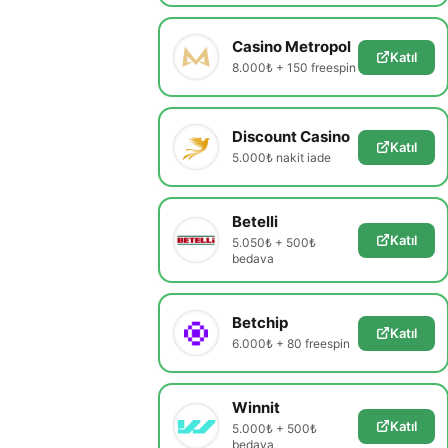
Casino Metropol
Katıl
8.000₺ + 150 freespin
Discount Casino
Katıl
5.000₺ nakit iade
Betelli
Katıl
5.050₺ + 500₺
bedava
Betchip
Katıl
6.000₺ + 80 freespin
Winnit
Katıl
5.000₺ + 500₺
bedava