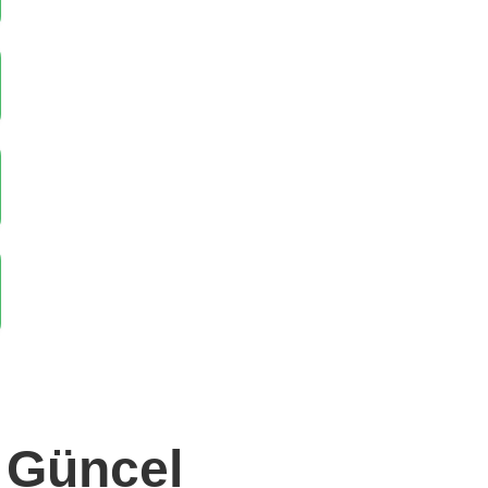
ş Güncel