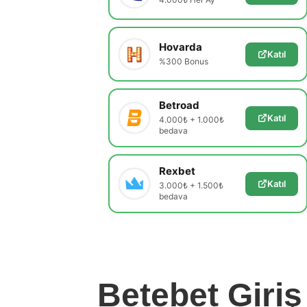
Hovarda
Katıl
%300 Bonus
Betroad
Katıl
4.000₺ + 1.000₺
bedava
Rexbet
Katıl
3.000₺ + 1.500₺
bedava
Betebet Giri