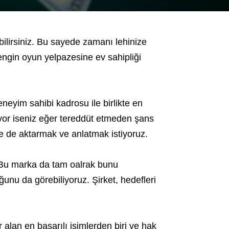
ebilirsiniz. Bu sayede zamanı lehinize
engin oyun yelpazesine ev sahipliği
neyim sahibi kadrosu ile birlikte en
iriyor iseniz eğer tereddüt etmeden şans
ize de aktarmak ve anlatmak istiyoruz.
 Bu marka da tam oalrak bunu
unu da görebiliyoruz. Şirket, hedefleri
 alan en başarılı isimlerden biri ve hak