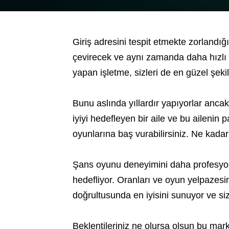
Giriş adresini tespit etmekte zorlandığ
çevirecek ve aynı zamanda daha hızlı 
yapan işletme, sizleri de en güzel şekil
Bunu aslında yıllardır yapıyorlar anca
iyiyi hedefleyen bir aile ve bu ailenin
oyunlarına baş vurabilirsiniz. Ne kadar
Şans oyunu deneyimini daha profesyon
hedefliyor. Oranları ve oyun yelpazesi
doğrultusunda en iyisini sunuyor ve si
Beklentileriniz ne olursa olsun bu mark