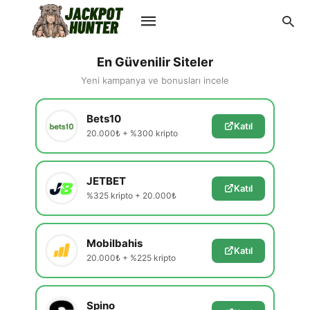
En Güvenilir Siteler
Yeni kampanya ve bonusları incele
Type
Bets10
your
Katıl
search
20.000₺ + %300 kripto
query
and
hit
enter:
JETBET
Katıl
%325 kripto + 20.000₺
Mobilbahis
Katıl
20.000₺ + %225 kripto
Spino