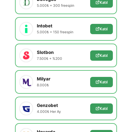
Katıl
5.000₺ + 300 freespin
Intobet
Katıl
5.000₺ + 150 freespin
Slotbon
Katıl
7.500₺ + %200
Milyar
Katıl
8.000₺
Genzobet
Katıl
4.000₺ Her Ay
Hovarda