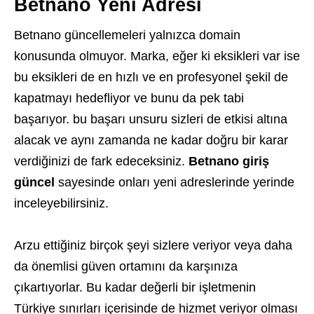
Betnano Yeni Adresi
Betnano güncellemeleri yalnızca domain
konusunda olmuyor. Marka, eğer ki eksikleri var ise
bu eksikleri de en hızlı ve en profesyonel şekil de
kapatmayı hedefliyor ve bunu da pek tabi
başarıyor. bu başarı unsuru sizleri de etkisi altına
alacak ve aynı zamanda ne kadar doğru bir karar
verdiğinizi de fark edeceksiniz.
Betnano giriş
güncel
sayesinde onları yeni adreslerinde yerinde
inceleyebilirsiniz.
Arzu ettiğiniz birçok şeyi sizlere veriyor veya daha
da önemlisi güven ortamını da karşınıza
çıkartıyorlar. Bu kadar değerli bir işletmenin
Türkiye sınırları içerisinde de hizmet veriyor olması