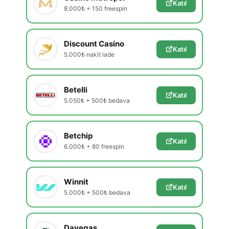
Katıl
8.000₺ + 150 freespin
Discount Casino
Katıl
5.000₺ nakit iade
Betelli
Katıl
5.050₺ + 500₺ bedava
Betchip
Katıl
6.000₺ + 80 freespin
Winnit
Katıl
5.000₺ + 500₺ bedava
Davegas