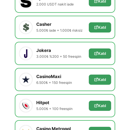
Katıl
2.000 USDT nakit iade
Casher
Katıl
5.000₺ iade + 1.000₺ risksiz
Jokera
Katıl
3.000₺ %200 + 50 freespin
CasinoMaxi
Katıl
6.500₺ + 150 freespin
Hitpot
Katıl
5.000₺ + 100 freespin
Casino Metropol