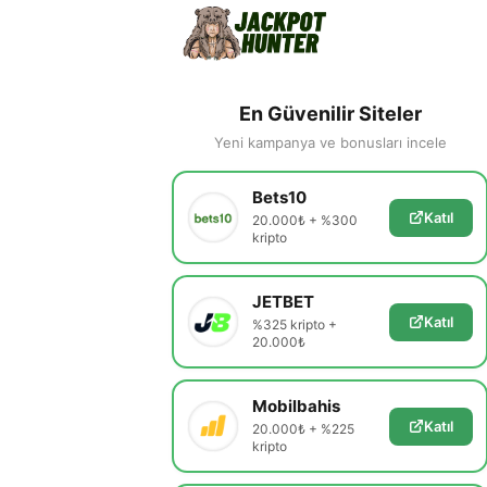
En Güvenilir Siteler
Yeni kampanya ve bonusları incele
Bets10
Katıl
20.000₺ + %300
kripto
JETBET
Katıl
%325 kripto +
20.000₺
Mobilbahis
Katıl
20.000₺ + %225
kripto