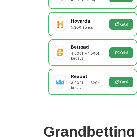
Hovarda
Katıl
%300 Bonus
Betroad
Katıl
4.000₺ + 1.000₺
bedava
Rexbet
Katıl
3.000₺ + 1.500₺
bedava
Grandbetting