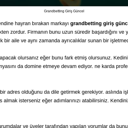
Grandbetting Giriş Güncel
kendine hayran bırakan markayı
grandbetting giriş gün
ekten zordur. Firmanın bunu uzun süredir başardığını ve ye
 bir aile ve aynı zamanda ayrıcalıklar sunan bir işletmed
yapacak olursanız eğer bunu fark etmiş olursunuz. Kedini 
ünyasını da domine etmeye devam ediyor. ne karda profesy
bir adres olduğunu da dile getirmek gerekiyor. aslında iş
 almak isterseniz eğer adımlarınızı atabilirsiniz. Kendini
rumdalar ve üyeler tarafından yapılan yorumlar da bunu