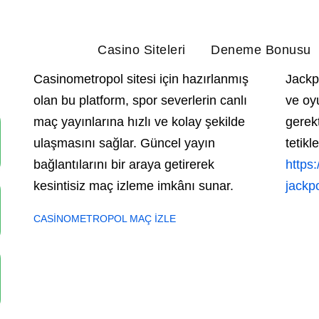
Casino Siteleri
Deneme Bonusu
Casinometropol sitesi için hazırlanmış
Jackpo
olan bu platform, spor severlerin canlı
ve oy
maç yayınlarına hızlı ve kolay şekilde
gerekt
ulaşmasını sağlar. Güncel yayın
tetikl
bağlantılarını bir araya getirerek
https
kesintisiz maç izleme imkânı sunar.
jackpo
CASİNOMETROPOL MAÇ İZLE