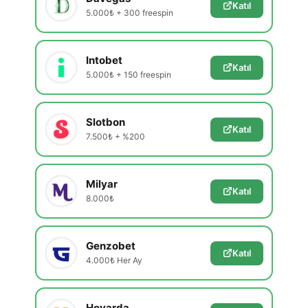
Katıl
5.000₺ + 300 freespin
Intobet
Katıl
5.000₺ + 150 freespin
Slotbon
Katıl
7.500₺ + %200
Milyar
Katıl
8.000₺
Genzobet
Katıl
4.000₺ Her Ay
Hovarda