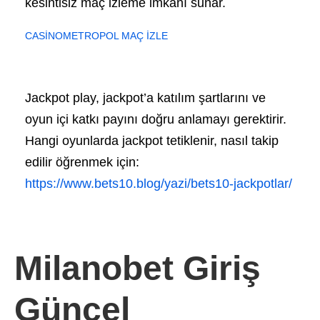
kesintisiz maç izleme imkânı sunar.
CASİNOMETROPOL MAÇ İZLE
Jackpot play, jackpot’a katılım şartlarını ve
oyun içi katkı payını doğru anlamayı gerektirir.
Hangi oyunlarda jackpot tetiklenir, nasıl takip
edilir öğrenmek için:
https://www.bets10.blog/yazi/bets10-jackpotlar/
Milanobet Giriş
Güncel