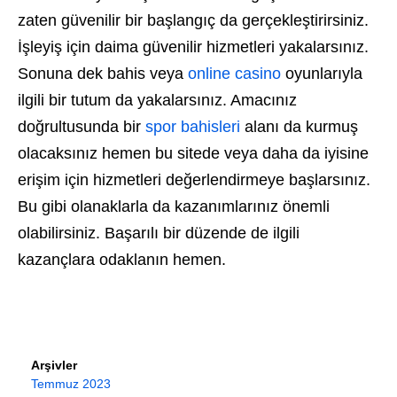
zaten güvenilir bir başlangıç da gerçekleştirirsiniz.
İşleyiş için daima güvenilir hizmetleri yakalarsınız.
Sonuna dek bahis veya
online casino
oyunlarıyla
ilgili bir tutum da yakalarsınız. Amacınız
doğrultusunda bir
spor bahisleri
alanı da kurmuş
olacaksınız hemen bu sitede veya daha da iyisine
erişim için hizmetleri değerlendirmeye başlarsınız.
Bu gibi olanaklarla da kazanımlarınız önemli
olabilirsiniz. Başarılı bir düzende de ilgili
kazançlara odaklanın hemen.
Arşivler
Temmuz 2023