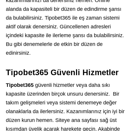
kazanımlarınızı da denersiniz hemen. Online
alanda da kapasiteli bir düzen de edindirme şansı
da bulabilirsiniz. Tipobet365 ile eş zaman sistemi
aktif olarak denersiniz. Güncellenen adresleri
içindeki kapasite ile ilerleme şansı da bulabilirsiniz.
Bu gibi denemelerle de etkin bir düzen de
edinirsiniz.
Tipobet365 Güvenli Hizmetler
Tipobet365
güvenli hizmetler veya daha sıkı
kapasite üzerinden birçok unsuru denersiniz. Bir
takım gelişmeleri veya sistemi denemeye değer
olanaklarla da ilerlersiniz. Kazanımlarınız için iyi bir
düzen kurun hemen. Siteye ana sayfası sağ üst
kısımdan üyelik açarak harekete geçin. Akabinde