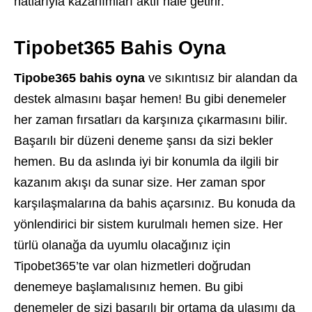
hatlarıyla kazanımları aktif hale getirir.
Tipobet365 Bahis Oyna
Tipobe365 bahis oyna
ve sıkıntısız bir alandan da
destek almasını başar hemen! Bu gibi denemeler
her zaman fırsatları da karşınıza çıkarmasını bilir.
Başarılı bir düzeni deneme şansı da sizi bekler
hemen. Bu da aslında iyi bir konumla da ilgili bir
kazanım akışı da sunar size. Her zaman spor
karşılaşmalarına da bahis açarsınız. Bu konuda da
yönlendirici bir sistem kurulmalı hemen size. Her
türlü olanağa da uyumlu olacağınız için
Tipobet365’te var olan hizmetleri doğrudan
denemeye başlamalısınız hemen. Bu gibi
denemeler de sizi başarılı bir ortama da ulaşımı da