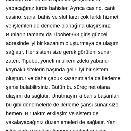
yapacağınız türde bahisler. Ayrıca casino, canlı
casino, sanal bahis ve slot tarzı çok farklı hizmet
ve işlemleri de deneme olanağına ulaşırsınız.
Bunların tamamı da Tipobet363 giriş güncel
adresinde iyi bir kazanım oluşturmaya da ulaşım
sağlatır. Her sistem size gerek görüleni sunar
zaten. Tipobet yönetimi ülkemizdeki yabancı
kaynaklı sitelerin başında gelir. İyi bir sistem
oluşturur ve daha çabuk kazanımlarla da ilerleme
şansı bulabilirsiniz. Bütün bu süreç net olana
ulaşımı da sağlatır. Unutmayın ki bahis başarıları
bu gibi denemelerle de ilerleme şansı sunar size
hemen. Bir takım etkileşim ve sistem de
yakalayacağınız düzenlemeleri de sağlatır. Yani
işleyişi de özenli bir konuma yerleştirmesini